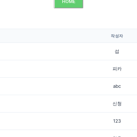
HOME
작성자
섭
피카
abc
신청
123