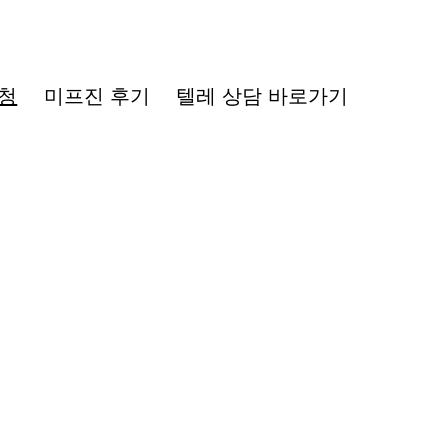
청
미프진 후기
텔레 상담 바로가기