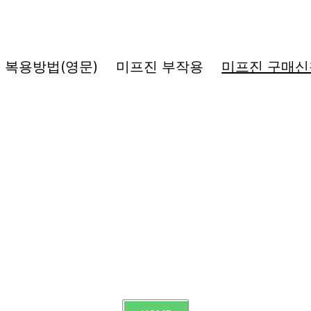
복용방법(영문)
미프진 부작용
미프진 구매신