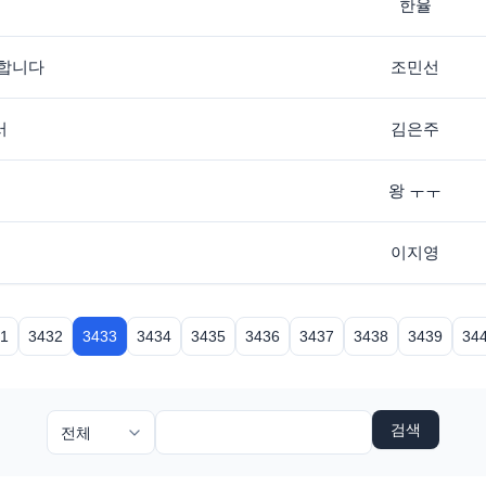
한율
청합니다
조민선
서
김은주
왕 ㅜㅜ
이지영
1
3432
3433
3434
3435
3436
3437
3438
3439
34
검색