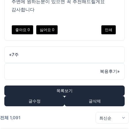
주변에 원하는분이 있으면 꼭 추천해드릴게요
감사합니다
좋아요
0
싫어요
0
인쇄
«
7주
복용후기
»
목록보기
글수정
글삭제
전체 1,091