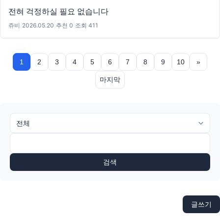
전혀 걱정하실 필요 없습니다
쥬비
|
2026.05.20
|
추천 0
|
조회 411
1
2
3
4
5
6
7
8
9
10
»
마지막
검색
글쓰기