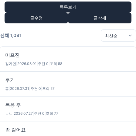
목록보기
글수정
글삭제
전체 1,091
미프진
김가연
|
2026.08.01
|
추천 0
|
조회 58
후기
휴
|
2026.07.31
|
추천 0
|
조회 57
복용 후
ㄴㄴ
|
2026.07.27
|
추천 0
|
조회 77
좀 길어요