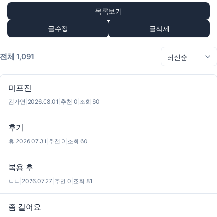
목록보기
글수정
글삭제
전체 1,091
미프진
김가연
|
2026.08.01
|
추천 0
|
조회 60
후기
휴
|
2026.07.31
|
추천 0
|
조회 60
복용 후
ㄴㄴ
|
2026.07.27
|
추천 0
|
조회 81
좀 길어요