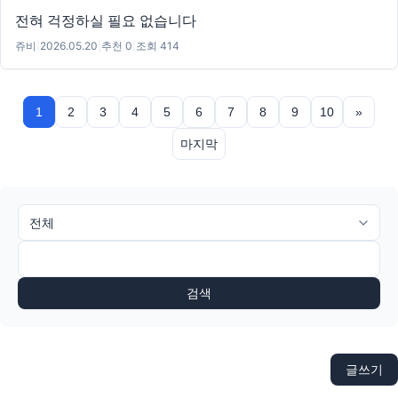
전혀 걱정하실 필요 없습니다
쥬비
|
2026.05.20
|
추천 0
|
조회 414
1
2
3
4
5
6
7
8
9
10
»
마지막
검색
글쓰기