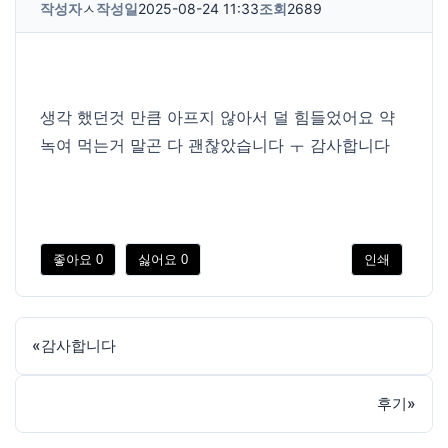
작성자
ㅅ
작성일
2025-08-24 11:33
조회
2689
생각 했던것 만큼 아프지 않아서 덜 힘들었어요 약
녹여 먹는거 말곤 다 괜찮았습니다 ㅜ 감사합니다
좋아요
0
싫어요
0
인쇄
«
감사합니다
후기
»