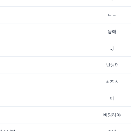
ㄴㄴ
응애
Jj
난닝9
ㅎㅈㅅ
이
비밍리야