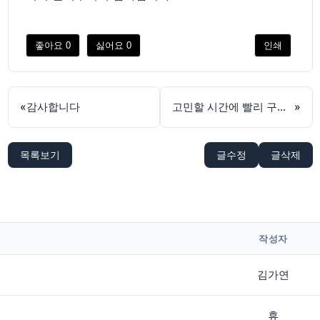
좋아요
0
싫어요
0
인쇄
«
감사합니다
고민할 시간에 빨리 구입해서 드세요
»
목록보기
글수정
글삭제
작성자
김가연
휴