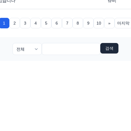
 없습니다
쥬비
1
2
3
4
5
6
7
8
9
10
»
마지막
검색