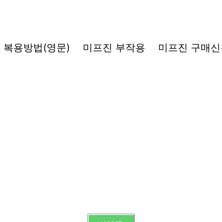
복용방법(영문)
미프진 부작용
미프진 구매신