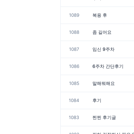
1089
복용 후
1088
좀 길어요
1087
임신 9주차
1086
6주차 간단후기
1085
말해뭐해요
1084
후기
1083
찐찐 후기글