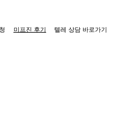
청
미프진 후기
텔레 상담 바로가기