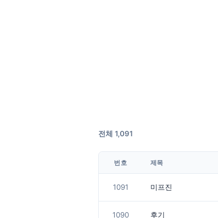
전체 1,091
번호
제목
1091
미프진
1090
후기