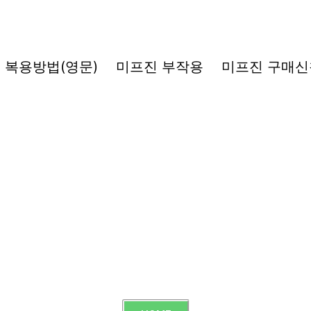
복용방법(영문)
미프진 부작용
미프진 구매신