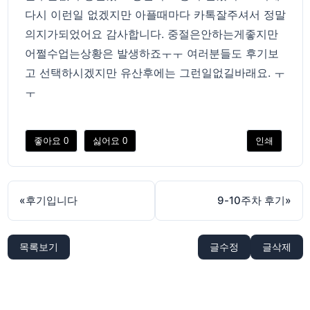
다시 이런일 없겠지만 아플때마다 카톡잘주셔서 정말
의지가되었어요 감사합니다. 중절은안하는게좋지만
어쩔수업는상황은 발생하죠ㅜㅜ 여러분들도 후기보
고 선택하시겠지만 유산후에는 그런일없길바래요. ㅜ
ㅜ
좋아요
0
싫어요
0
인쇄
«
후기입니다
9-10주차 후기
»
목록보기
글수정
글삭제