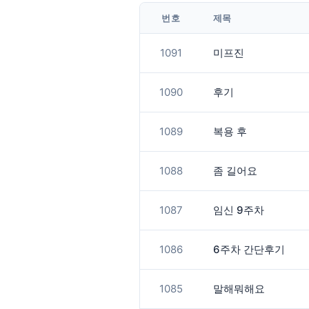
번호
제목
1091
미프진
1090
후기
1089
복용 후
1088
좀 길어요
1087
임신 9주차
1086
6주차 간단후기
1085
말해뭐해요