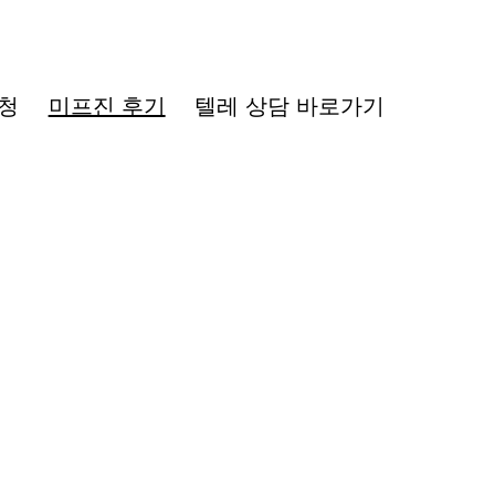
청
미프진 후기
텔레 상담 바로가기