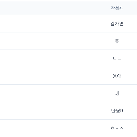
작성자
김가연
휴
ㄴㄴ
응애
Jj
난닝9
ㅎㅈㅅ