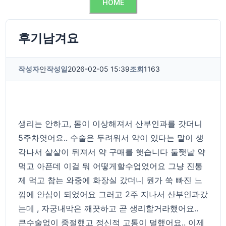
HOME
후기남겨요
작성자
안
작성일
2026-02-05 15:39
조회
1163
생리는 안하고, 몸이 이상해져서 산부인과를 갓더니
5주차엿어요.. 수술은 두려워서 약이 있다는 말이 생
각나서 샅샅이 뒤져서 약 구매를 햇습니다 둘쨋날 약
먹고 아픈데 이걸 뭐 어떻게할수업었어요 그냥 진통
제 먹고 참는 와중에 화장실 갔더니 뭔가 쑥 빠진 느
낌에 안심이 되었어요 그러고 2주 지나서 산부인과갔
는데 , 자궁내막은 깨끗하고 곧 생리할거라했어요..
큰수술없이 중절했고 정신적 고통이 덜했어요.. 이제