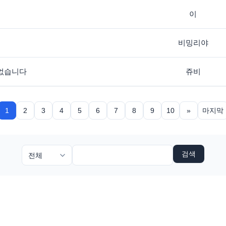
이
비밍리야
 없습니다
쥬비
1
2
3
4
5
6
7
8
9
10
»
마지막
검색