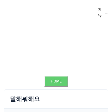
메
뉴
HOME
말해뭐해요