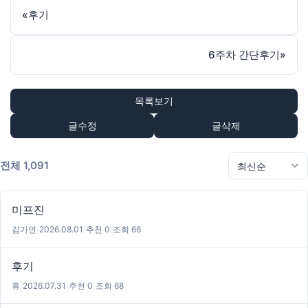
«
후기
6주차 간단후기
»
목록보기
글수정
글삭제
전체 1,091
미프진
김가연
|
2026.08.01
|
추천 0
|
조회 66
후기
휴
|
2026.07.31
|
추천 0
|
조회 68