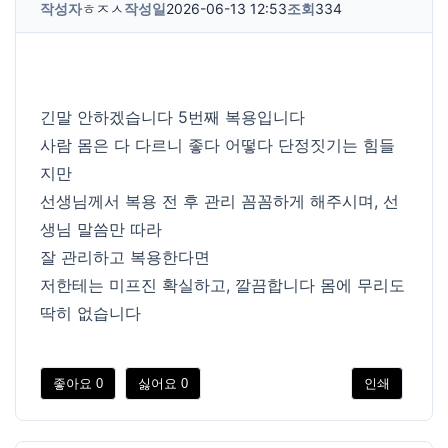
작성자
ㅎㅈㅅ
작성일
2026-06-13 12:53
조회
334
긴말 안하겠습니다 5번째 복용입니다
사람 몸은 다 다르니 좋다 어떻다 단정짓기는 힘들
지만
선생님께서 복용 전 후 관리 꼼꼼하게 해주시며, 선
생님 말씀만 따라
잘 관리하고 복용한다면
저한테는 미프진 확실하고, 깔끔합니다 몸에 무리도
딱히 없습니다
좋아요
0
싫어요
0
인쇄