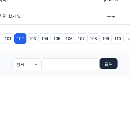
추천 할게요
ㅜㅜ
101
102
103
104
105
106
107
108
109
110
검색