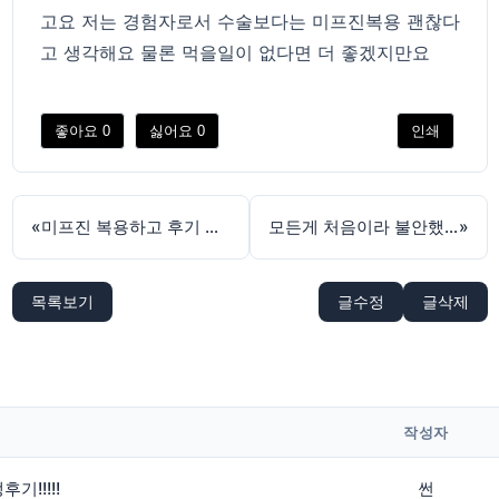
고요 저는 경험자로서 수술보다는 미프진복용 괜찮다
고 생각해요 물론 먹을일이 없다면 더 좋겠지만요
좋아요
0
싫어요
0
인쇄
«
미프진 복용하고 후기 남깁니다.
모든게 처음이라 불안했는데 고맙습니다
»
목록보기
글수정
글삭제
작성자
!!!!!
썬