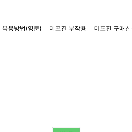
복용방법(영문)
미프진 부작용
미프진 구매신