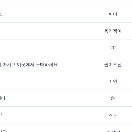
.
찌니
응가쟁이
20
지 마시고 이곳에서 구매하세요
찐미프진
미연
니다
송
!
ㅈㅇ
니다.
jessica