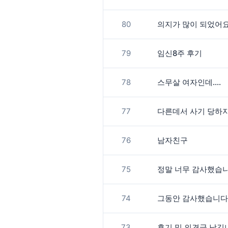
80
의지가 많이 되었어요
79
임신8주 후기
78
스무살 여자인데....
77
다른데서 사기 당하
76
남자친구
75
정말 너무 감사했습
74
그동안 감사했습니다 !
73
후기 및 의견글 남깁