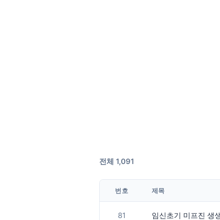
전체 1,091
번호
제목
81
임신초기 미프진 생생후기