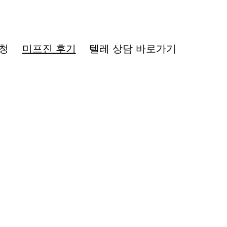
청
미프진 후기
텔레 상담 바로가기