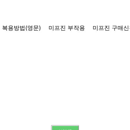
복용방법(영문)
미프진 부작용
미프진 구매신