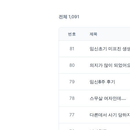
전체 1,091
번호
제목
81
임신초기 미프진 생생후기
80
의지가 많이 되었어요
79
임신8주 후기
78
스무살 여자인데....
77
다른데서 사기 당하