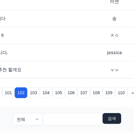
미연
니다
송
!
ㅈㅇ
니다.
jessica
추천 할게요
ㅜㅜ
101
102
103
104
105
106
107
108
109
110
검색