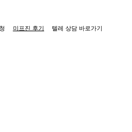
청
미프진 후기
텔레 상담 바로가기