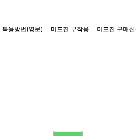
복용방법(영문)
미프진 부작용
미프진 구매신