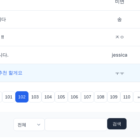
미연
니다
송
!
ㅈㅇ
니다.
jessica
추천 할게요
ㅜㅜ
101
102
103
104
105
106
107
108
109
110
검색