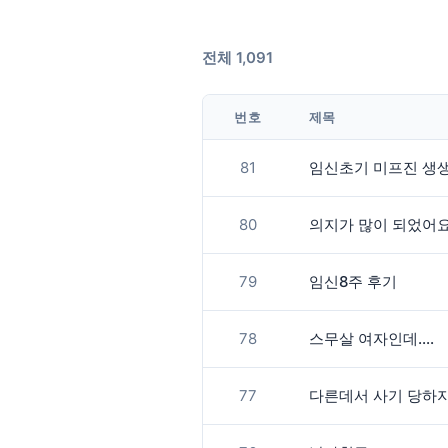
전체 1,091
번호
제목
81
임신초기 미프진 생생후기
80
의지가 많이 되었어요
79
임신8주 후기
78
스무살 여자인데....
77
다른데서 사기 당하