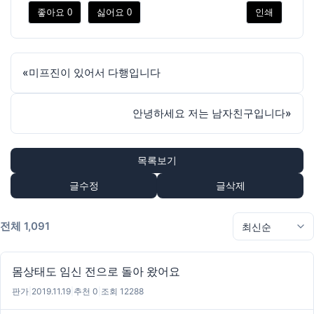
좋아요
0
싫어요
0
인쇄
«
미프진이 있어서 다행입니다
안녕하세요 저는 남자친구입니다
»
목록보기
글수정
글삭제
전체 1,091
몸상태도 임신 전으로 돌아 왔어요
판가
|
2019.11.19
|
추천 0
|
조회 12288