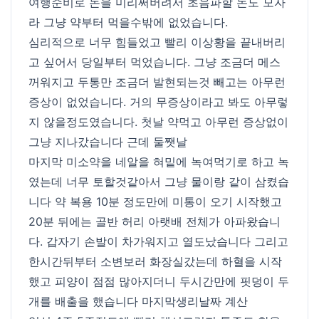
여행준비로 돈을 미리써버려서 초음파할 돈도 모자
라 그냥 약부터 먹을수밖에 없었습니다.
심리적으로 너무 힘들었고 빨리 이상황을 끝내버리
고 싶어서 당일부터 먹었습니다. 그냥 조금더 메스
꺼워지고 두통만 조금더 발현되는것 빼고는 아무런
증상이 없었습니다. 거의 무증상이라고 봐도 아무렇
지 않을정도였습니다. 첫날 약먹고 아무런 증상없이
그냥 지나갔습니다 근데 둘쨋날
마지막 미소약을 네알을 혀밑에 녹여먹기로 하고 녹
였는데 너무 토할것같아서 그냥 물이랑 같이 삼켰습
니다 약 복용 10분 정도만에 미통이 오기 시작했고
20분 뒤에는 골반 허리 아랫배 전체가 아파왔습니
다. 갑자기 손발이 차가워지고 열도났습니다 그리고
한시간뒤부터 소변보러 화장실갔는데 하혈을 시작
했고 피양이 점점 많아지더니 두시간만에 핏덩이 두
개를 배출을 했습니다 마지막생리날짜 계산