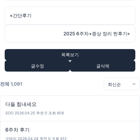
«
간단후기
2025 6주차+증상 정리 찐후기
»
목록보기
글수정
글삭제
전체 1,091
다들 힘내세요
SOO
|
2026.04.25
|
추천 0
|
조회 609
6주차 후기
구매자
|
2026.04.24
|
추천 0
|
조회 612