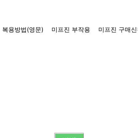
복용방법(영문)
미프진 부작용
미프진 구매신