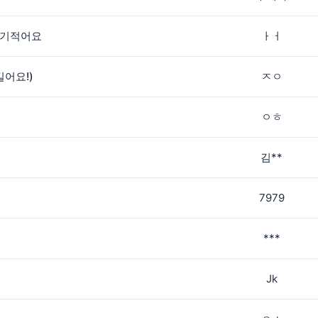
후기적어요
ㅏㅓ
길어요!)
ㅈㅇ
ㅇㅎ
김**
7979
***
Jk