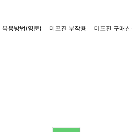
복용방법(영문)
미프진 부작용
미프진 구매신