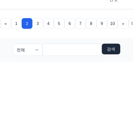
ㅇㅅ
«
1
2
3
4
5
6
7
8
9
10
»
검색