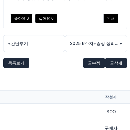
좋아요
0
싫어요
0
인쇄
«
간단후기
2025 6주차+증상 정리 찐후기
»
목록보기
글수정
글삭제
작성자
SOO
구매자