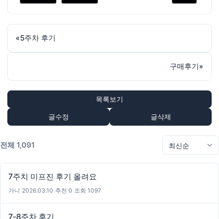
«
5주차 후기
구매후기
»
목록보기
글수정
글삭제
전체 1,091
7주치 미프진 후기 올려요
가니
|
2026.03.10
|
추천 0
|
조회 1097
7-8주차 후기