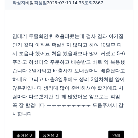
작성자
비밀
작성일
2025-07-10 14:35
조회
2867
임테기 두줄확인후 초음파했는데 검사 결과 아기집
인거 같다 아직은 확실하지 않다고 하여 10일후 다
시 초음파 했어요 처음 봤을때보다 많이 커졌고 5-6
주라고 하셨어요 주문하고 배송받고 바로 약 복용했
습니다 2일차먹고 배출사진 보내줬더니 배출됬다고
하네요 그리고 배출3일후에도 생리 2일차처럼 양이
많은편입니다 생리대 많이 준비하셔야 할거예요 사
람마다 다르겠지만 전 꽤 많았어요 앞으로는 피임
꼭 잘 할겁니다 ㅜㅜㅜㅜㅜㅜㅜㅜㅜ 도움주셔서 감
사합니다
좋아요
0
싫어요
0
인쇄