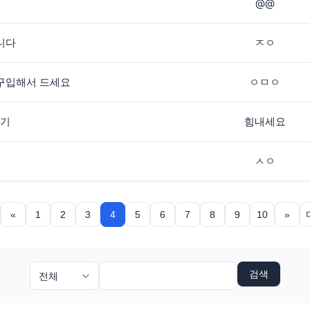
@@
니다
ㅈㅇ
 구입해서 드세요
ㅇㅁㅇ
후기
힘내세요
ㅅㅇ
«
1
2
3
4
5
6
7
8
9
10
»
검색