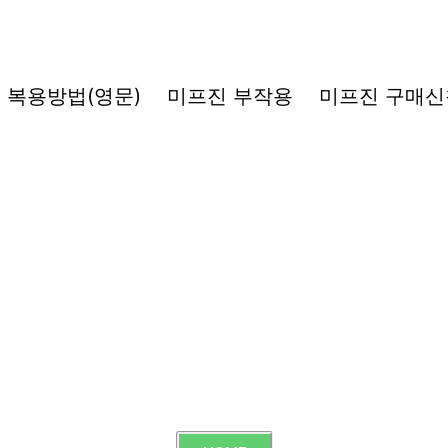
복용방법(영문)
미프진 부작용
미프진 구매신