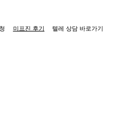
청
미프진 후기
텔레 상담 바로가기