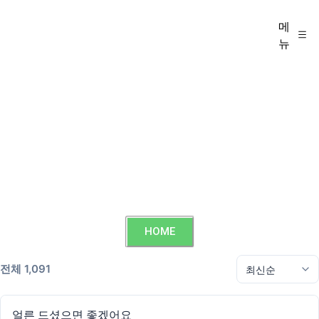
메
뉴
HOME
전체 1,091
얼른 드셨으면 좋겠어요