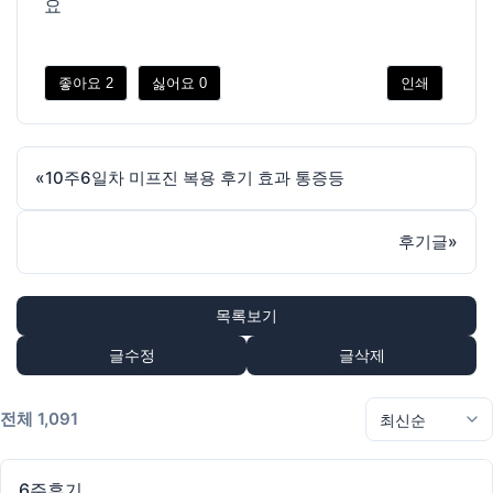
요
좋아요
2
싫어요
0
인쇄
«
10주6일차 미프진 복용 후기 효과 통증등
후기글
»
목록보기
글수정
글삭제
전체 1,091
6주후기