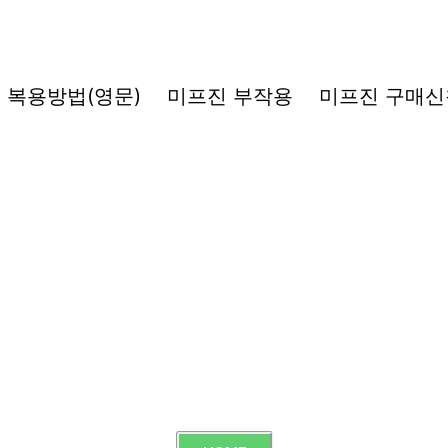
복용방법(영문)
미프진 부작용
미프진 구매신