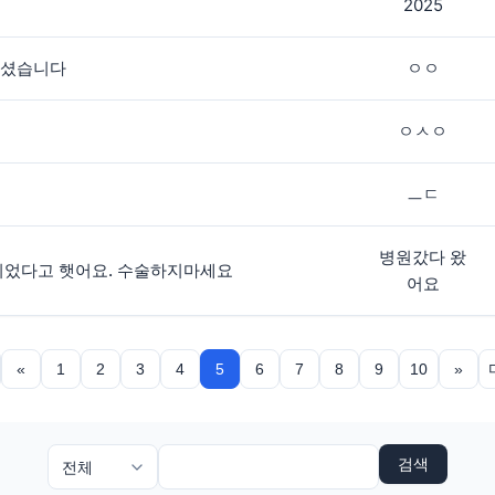
2025
주셨습니다
ㅇㅇ
ㅇㅅㅇ
ㅡㄷ
병원갔다 왔
되었다고 햇어요. 수술하지마세요
어요
«
1
2
3
4
5
6
7
8
9
10
»
검색