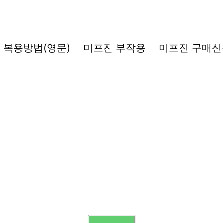
복용방법(영문)
미프진 부작용
미프진 구매신