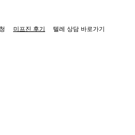
청
미프진 후기
텔레 상담 바로가기