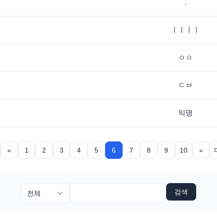
.
ㅣㅣㅣㅣ
ㅇㅇ
ㄷㅂ
익명
«
1
2
3
4
5
6
7
8
9
10
»
검색