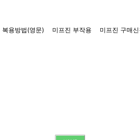
복용방법(영문)
미프진 부작용
미프진 구매신