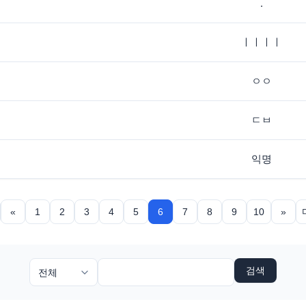
.
ㅣㅣㅣㅣ
ㅇㅇ
ㄷㅂ
익명
«
1
2
3
4
5
6
7
8
9
10
»
검색