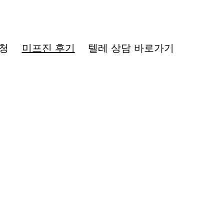
청
미프진 후기
텔레 상담 바로가기