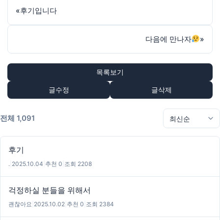
«
후기입니다
다음에 만나자
»
목록보기
글수정
글삭제
전체 1,091
후기
.
|
2025.10.04
|
추천 0
|
조회 2208
걱정하실 분들을 위해서
괜찮아요
|
2025.10.02
|
추천 0
|
조회 2384