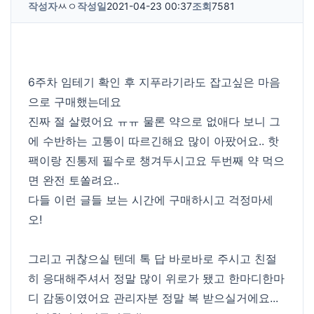
작성자
ㅆㅇ
작성일
2021-04-23 00:37
조회
7581
6주차 임테기 확인 후 지푸라기라도 잡고싶은 마음
으로 구매했는데요
진짜 절 살렸어요 ㅠㅠ 물론 약으로 없애다 보니 그
에 수반하는 고통이 따르긴해요 많이 아팠어요.. 핫
팩이랑 진통제 필수로 챙겨두시고요 두번째 약 먹으
면 완전 토쏠려요..
다들 이런 글들 보는 시간에 구매하시고 걱정마세
오!
그리고 귀찮으실 텐데 톡 답 바로바로 주시고 친절
히 응대해주셔서 정말 많이 위로가 됐고 한마디한마
디 감동이였어요 관리자분 정말 복 받으실거에요...