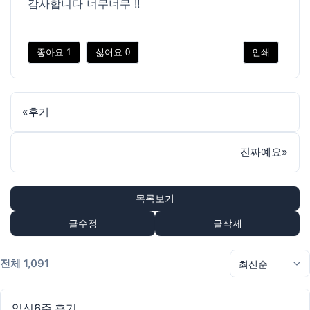
감사합니다 너무너무 !!
좋아요
1
싫어요
0
인쇄
«
후기
진짜예요
»
목록보기
글수정
글삭제
전체 1,091
임신6주 후기