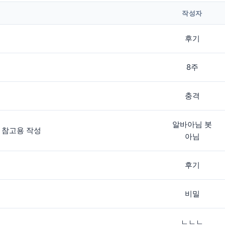
작성자
후기
8주
충격
알바아님 봇
 참고용 작성
아님
후기
비밀
ㄴㄴㄴ