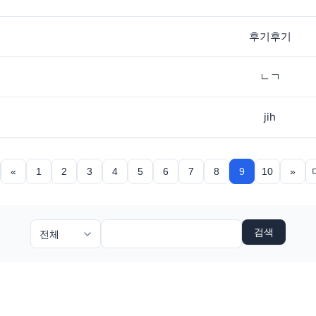
후기후기
ㄴㄱ
jih
«
1
2
3
4
5
6
7
8
9
10
»
검색