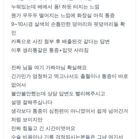
누워있는데 배에서 퐁! 하듯 터지는 느낌
뭔가 우두두 떨어지는 느낌에 화장실 아직 통증
9~10시경 살색의 손톱만한 덩어리와 핏덩어리들 확
인
카톡으로 사진 첨부 후 배출된것 같다는 답변
이후 생리통같은 통증+입덧 사라짐
진짜 님들 여기 가짜아님 확실해요
긴가민가 엄청하고 먹고나서도 출혈이나 통증이 바로
없어서
불안불안했는데 상담 답변도 빨리해주시고
설명 잘해주십니다
생각보다 통증이 심한편이 아니였어서 쉽게 넘어간거
처럼 보이지만
진짜 힘들고 긴 시간이엿어요
수술 비용이나 기록 걱정되시는분들은 그냥 여기서