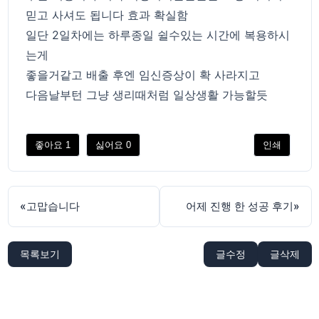
믿고 사셔도 됩니다 효과 확실함
일단 2일차에는 하루종일 쉴수있는 시간에 복용하시
는게
좋을거같고 배출 후엔 임신증상이 확 사라지고
다음날부턴 그냥 생리때처럼 일상생활 가능할듯
좋아요
1
싫어요
0
인쇄
«
고맙습니다
어제 진행 한 성공 후기
»
목록보기
글수정
글삭제