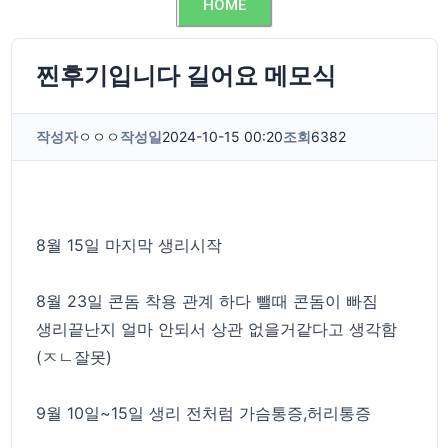
HOME
찐후기입니다 길어요 메모식
작성자
ㅇㅇㅇ
작성일
2024-10-15 00:20
조회
6382
8월 15일 마지막 생리시작
8월 23일 콘돔 착용 관계 하다 뺄때 콘돔이 빠짐
생리끝난지 얼마 안되서 상관 없을거같다고 생각함
(ㅈㄴ잘못)
9월 10일~15일 생리 전처럼 가슴통증,허리통증