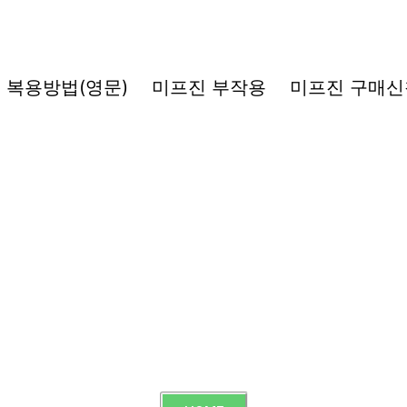
복용방법(영문)
미프진 부작용
미프진 구매신