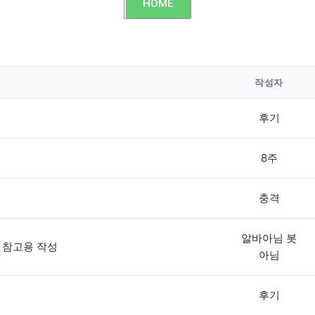
HOME
작성자
후기
8주
충격
알바아님 봇
 참고용 작성
아님
후기