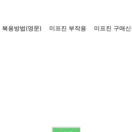
복용방법(영문)
미프진 부작용
미프진 구매신