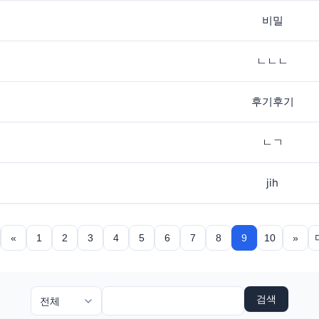
비밀
ㄴㄴㄴ
후기후기
ㄴㄱ
jih
«
1
2
3
4
5
6
7
8
9
10
»
검색