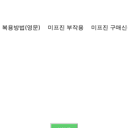
복용방법(영문)
미프진 부작용
미프진 구매신