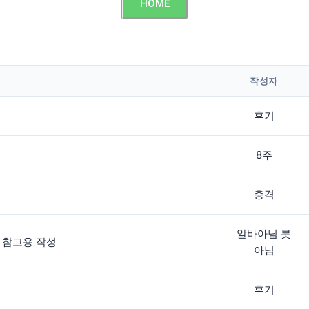
HOME
작성자
후기
8주
충격
알바아님 봇
 참고용 작성
아님
후기