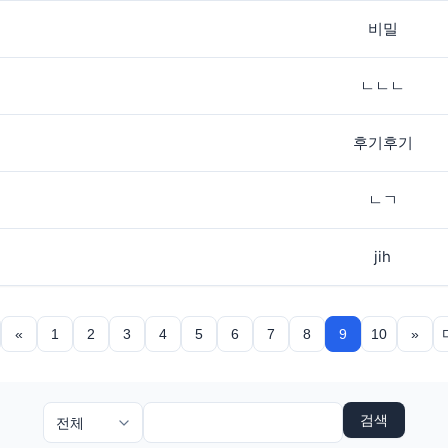
비밀
ㄴㄴㄴ
후기후기
ㄴㄱ
jih
«
1
2
3
4
5
6
7
8
9
10
»
검색