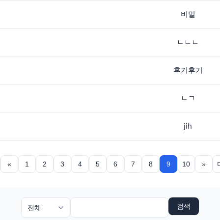
비밀
ㄴㄴㄴ
후기후기
ㄴㄱ
jih
«
1
2
3
4
5
6
7
8
9
10
»
검색