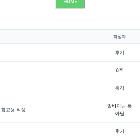
HOME
작성자
후기
8주
충격
알바아님 봇
 참고용 작성
아님
후기