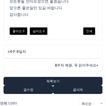
모든분들 안아프셨으면 좋겠습니다
앞으론 좋은일만 있길 바랍니다
감사합니다
좋아요
0
싫어요
0
인쇄
«
4주 6일차
8주차 복용. 꼭 읽어주세요
»
목록보기
글수정
글삭제
전체 1,091