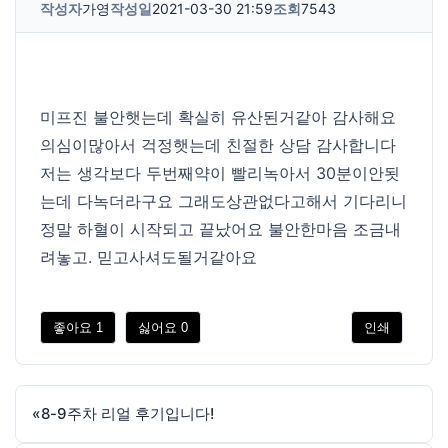
작성자
가영
작성일
2021-03-30 21:59
조회
7543
미프진 불안햇는데 확실히 유산된거같아 감사해요
의심이많아서 걱정햇는데 친절한 상담 감사합니다
저는 생각보다 두번째약이 빨리녹아서 30분이안됫
는데 다녹더라구요 그래도상관없다고해서 기다리니
정말 하혈이 시작되고 끝났어요 불안한마음 조금내
려놓고. 믿고사셔도될거같아요
좋아요
1
싫어요
0
인쇄
«
8-9주차 리얼 후기입니다!