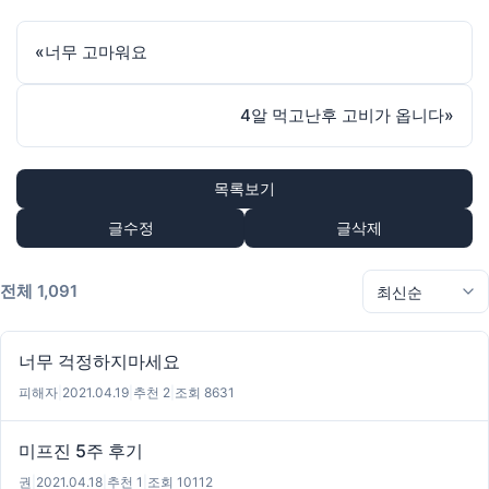
«
너무 고마워요
4알 먹고난후 고비가 옵니다
»
목록보기
글수정
글삭제
전체 1,091
너무 걱정하지마세요
피해자
|
2021.04.19
|
추천 2
|
조회 8631
미프진 5주 후기
권
|
2021.04.18
|
추천 1
|
조회 10112