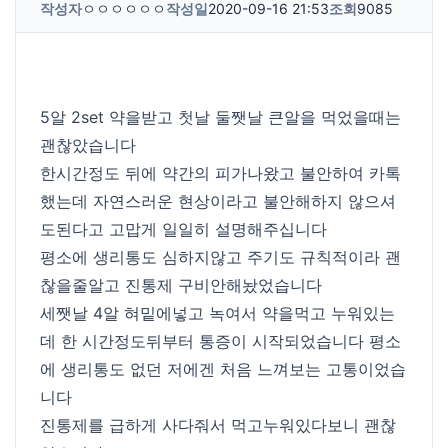
작성자
ㅇㅇㅇㅇㅇㅇ
작성일
2020-09-16 21:53
조회
9085
5알 2set 약을받고 첫날 둘쨋날 큰알을 먹었을때는
괜찮았습니다
한시간정도 뒤에 약간의 피가나왔고 불안하여 카톡
했는데 자연스러운 현상이라고 불안해하지 않으셔
도된다고 고맙게 일일히 설명해주십니다
평소에 생리통도 심하지않고 주기도 규칙적이라 괜
찮을줄알고 진통제 구비안해놨었습니다
세쨋날 4알 혀밑에넣고 녹여서 약을먹고 누워있는
데 한 시간정도뒤부터 통증이 시작되었습니다 평소
에 생리통도 없던 저에겐 처음 느껴보는 고통이었습
니다
진통제를 급하게 사다줘서 먹고누워있다보니 괜찮