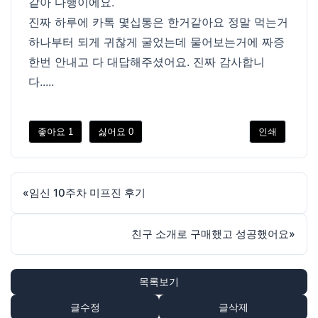
같아 다행이에요.
진짜 하루에 카톡 몇십통은 한거같아요 정말 먹는거
하나부터 되게 귀찮게 굴었는데 물어보는거에 짜증
한번 안내고 다 대답해주셨어요. 진짜 감사합니
다.....
좋아요
1
싫어요
0
인쇄
«
임신 10주차 미프진 후기
친구 소개로 구매했고 성공했어요
»
목록보기
글수정
글삭제