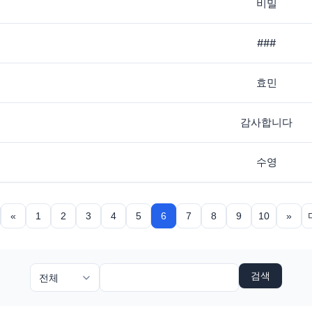
비밀
###
효민
감사합니다
수영
«
1
2
3
4
5
6
7
8
9
10
»
검색