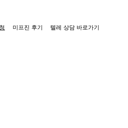
청
미프진 후기
텔레 상담 바로가기