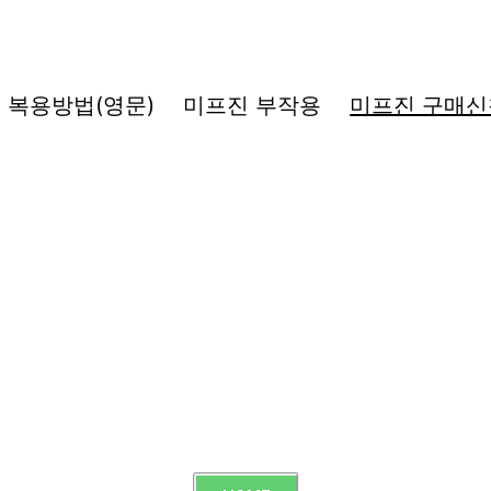
복용방법(영문)
미프진 부작용
미프진 구매신