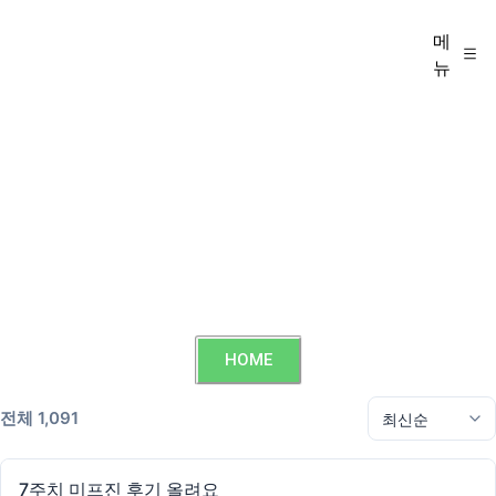
메
뉴
HOME
전체 1,091
7주치 미프진 후기 올려요